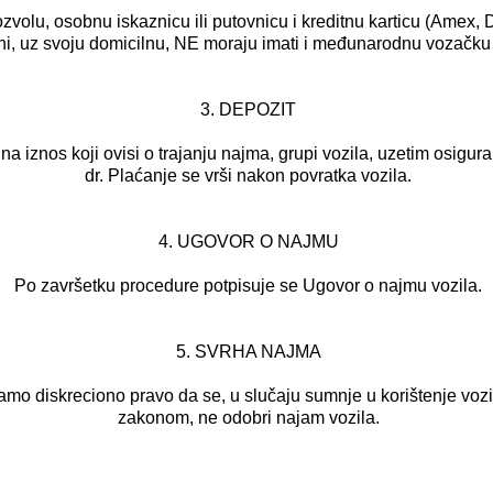
volu, osobnu iskaznicu ili putovnicu i kreditnu karticu (Amex, D
ni, uz svoju domicilnu, NE moraju imati i međunarodnu vozačku
3. DEPOZIT
 na iznos koji ovisi o trajanju najma, grupi vozila, uzetim osigu
dr. Plaćanje se vrši nakon povratka vozila.
4. UGOVOR O NAJMU
Po završetku procedure potpisuje se Ugovor o najmu vozila.
5. SVRHA NAJMA
o diskreciono pravo da se, u slučaju sumnje u korištenje vozil
zakonom, ne odobri najam vozila.