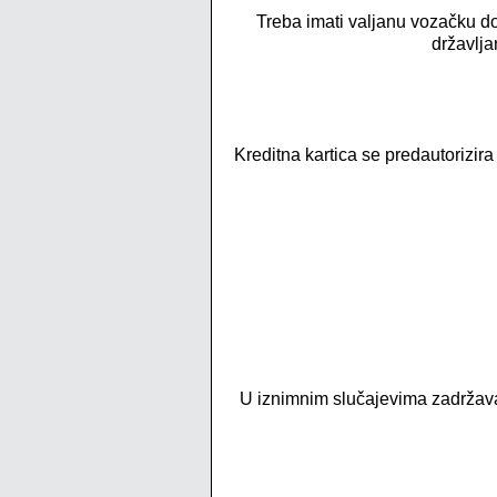
Treba imati valjanu vozačku doz
državlja
Kreditna kartica se predautorizira
U iznimnim slučajevima zadržavam