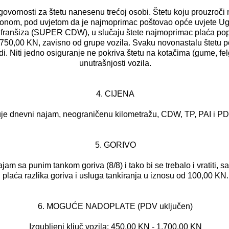
govornosti za štetu nanesenu trećoj osobi. Štetu koju prouzroči
konom, pod uvjetom da je najmoprimac poštovao opće uvjete 
i franšiza (SUPER CDW), u slučaju štete najmoprimac plaća p
0,00 KN, zavisno od grupe vozila. Svaku novonastalu štetu potr
di. Niti jedno osiguranje ne pokriva štetu na kotačima (gume, fel
unutrašnjosti vozila.
4. CIJENA
uje dnevni najam, neograničenu kilometražu, CDW, TP, PAI i 
5. GORIVO
najam sa punim tankom goriva (8/8) i tako bi se trebalo i vratiti
plaća razlika goriva i usluga tankiranja u iznosu od 100,00 KN.
6. MOGUĆE NADOPLATE (PDV uključen)
Izgubljeni ključ vozila: 450,00 KN - 1.700,00 KN