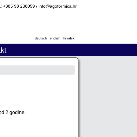
: +385 98 238059 / info@agoformica.hr
deutsch
english
hrvatski
kt
:
od 2 godine.